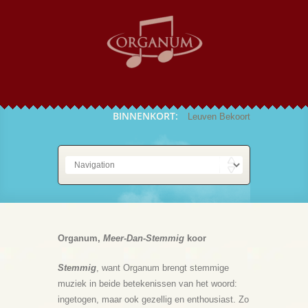
BINNENKORT:
Leuven Bekoort
Over Organum
Organum,
Meer-Dan-Stemmig
koor
Stemmig
, want Organum brengt stemmige
muziek in beide betekenissen van het woord:
ingetogen, maar ook gezellig en enthousiast. Zo