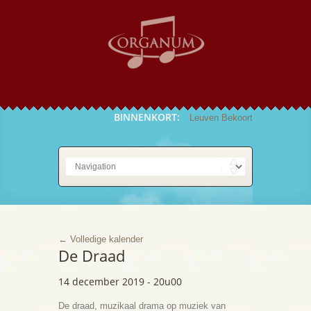
BINNENKORT:
Leuven Bekoort
De Draad
← Volledige kalender
De Draad
14 december 2019 - 20u00
De draad, muzikaal drama op muziek van